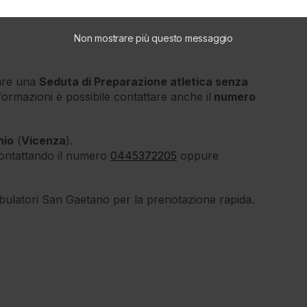
amenti grazie ai
macchinari isotonici
,
isoinerziali
Non mostrare più questo messaggio
tare una
Seduta di Preparazione atletica senza
nformazioni è possibile contattare anche il
numero
hio
(
Vicenza
).
ntattando il numero
0445372205
oppure
mbulatori San Gaetano per la prenotazione rapida.