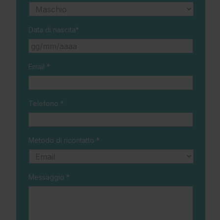
Data di nascita*
GG
Email *
slash
MM
slash
AAAA
Telefono *
Metodo di ricontatto *
Messaggio *