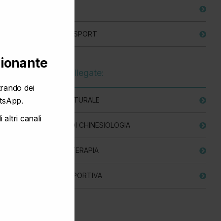
module
FISIOTERAPIA
MEDICINA DELLO SPORT
ionante
Prestazioni collegate:
rando dei
tsApp.
GINNASTICA POSTURALE
 altri canali
TRATTAMENTO DI CHINESIOLOGIA
SEDUTA DI FISIOTERAPIA
VISITA MEDICO SPORTIVA