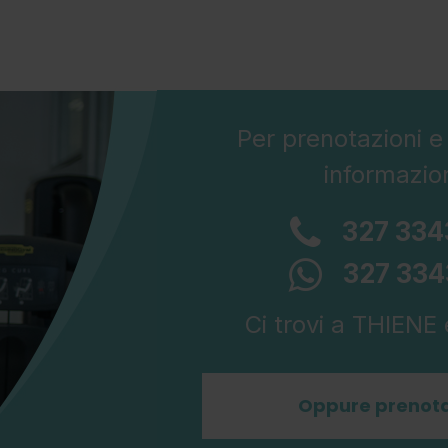
Per prenotazioni e 
informazio
327 33
327 33
Ci trovi a THIENE
Oppure prenota