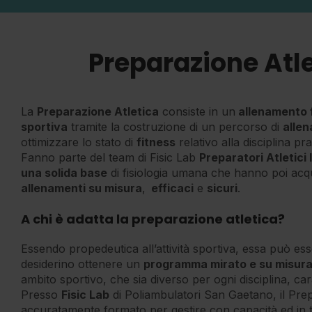
Preparazione Atle
La
Preparazione Atletica
consiste in un
allenamento f
sportiva
tramite la costruzione di un percorso di
allen
ottimizzare lo stato di
fitness
relativo alla disciplina pra
Fanno parte del team di Fisic Lab
Preparatori Atletici 
una solida base
di fisiologia umana che hanno poi acq
allenamenti su misura
,
efficaci
e
sicuri
.
A chi è adatta la preparazione atletica?
Essendo propedeutica all’attività sportiva, essa può es
desiderino ottenere un
programma mirato e su misur
ambito sportivo, che sia diverso per ogni disciplina, cara
Presso
Fisic Lab
di Poliambulatori San Gaetano, il Pre
accuratamente formato per gestire con capacità ed in to