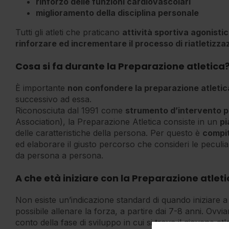
rinforzo delle funzioni cardiovascolari
miglioramento della disciplina personale
Tutti gli atleti che praticano
attività sportiva agonisti
rinforzare ed incrementare il processo di riatletizza
Cosa si fa durante la Preparazione atletica
È importante
non confondere la preparazione atletic
successivo ad essa.
Riconosciuta dal 1991 come
strumento d’intervento p
Association), la Preparazione Atletica consiste in un
pi
delle caratteristiche della persona. Per questo è
compit
ed elaborare il giusto percorso che consideri le peculiarit
da persona a persona.
A che età iniziare con la Preparazione atlet
Non esiste un’indicazione standard di quando iniziare a
possibile allenare la forza, a partire dai 7-8 anni. Ovvia
conto della fase di sviluppo in cui si trova il giovane a