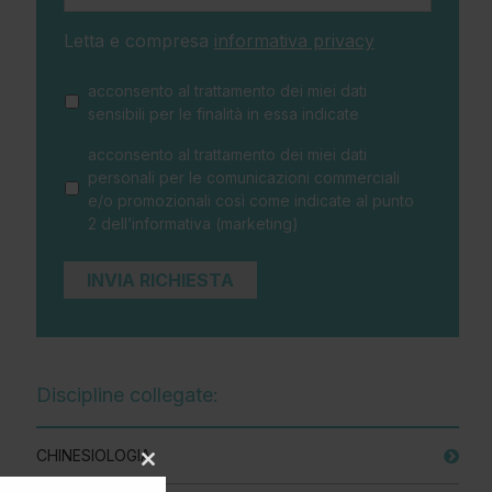
Letta e compresa
informativa privacy
acconsento al trattamento dei miei dati
sensibili per le finalità in essa indicate
acconsento al trattamento dei miei dati
personali per le comunicazioni commerciali
e/o promozionali così come indicate al punto
2 dell’informativa (marketing)
Discipline collegate:
CHINESIOLOGIA
Close
this