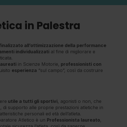
tica in Palestra
inalizzato all’ottimizzazione della performance
amenti individualizzati
al fine di migliorare e
ticata.
laureati
in Scienze Motorie,
professionisti con
uisito
esperienza
“sul campo”, così da costruire
sere
utile a tutti gli sportivi
, agonisti o non, che
a
, di supporto alle proprie prestazioni atletiche in
tteristiche personali ed età dell’atleta.
paratore Atletico è un
Professionista laureato
,
tale sicurezza l’atleta, così da saperne