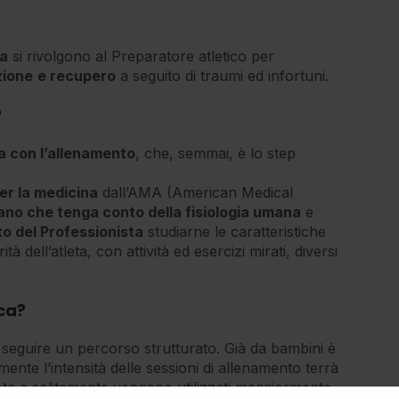
ca
si rivolgono al Preparatore atletico per
zione
e recupero
a seguito di traumi ed infortuni.
?
a con l’allenamento
, che, semmai, è lo step
er la medicina
dall’AMA (American Medical
ano che tenga conto della fisiologia umana
e
o del Professionista
studiarne le caratteristiche
à dell’atleta, con attività ed esercizi mirati, diversi
ica?
 seguire un percorso strutturato. Già da bambini è
mente l’intensità delle sessioni di allenamento terrà
tleta e solitamente vengono utilizzati maggiormente