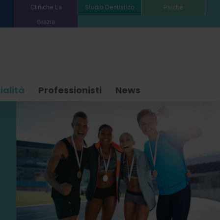
Cliniche La
Studio Dentistico
Psiché
Grazia
ialità
Professionisti
News