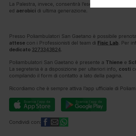
La Palestra, invece, consentirà l’esecuzione degli allen
ed
aerobici
di ultima generazione.
Presso Poliambulatori San Gaetano è possibile preno
attese
con i Professionisti del team di
Fisic Lab
. Per i
dedicato
3273343824
.
Poliambulatori San Gaetano è presente a
Thiene
e
Sc
La segreteria è a disposizione per ulteriori info,
costi
co
compilando il form di contatto a lato della pagina.
Ricordiamo che è sempre attiva l’app ufficiale di Polia
Condividi con: