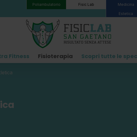
Poliambulatorio
Fisic Lab
Medicina
Estetica
tra Fitness
Fisioterapia
Scopri tutte le spec
letica
ica