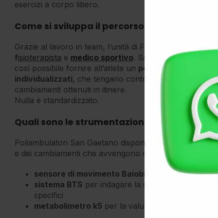
esercizi a corpo libero.
Come si sviluppa il percorso con il preparat
Grazie al lavoro in team, l’unità di Fisic Lab può cont
f
isioterapista
e
medico sportivo
. Sarà disponibile anch
così possibile fornire all’atleta un
percorso
davvero
co
individualizzati
, che tengano conto delle capacità condiz
cambiamenti ottenuti in itinere.
Nulla è standardizzato.
Quali sono le strumentazioni utili a miglior
Poliambulatori San Gaetano dispone di
strumenti per 
e dei cambiamenti che avvengono durante il percorso
sensore di movimento Baiobit
per la rilevazione d
sistema BTS
per indagare la capacità di reclutam
specifici
metabolimetro k5
per la valutazione della fitnes