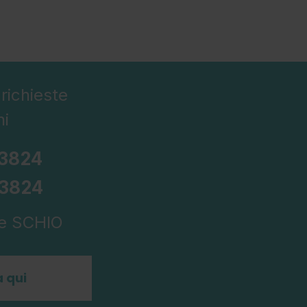
richieste
ni
43824
43824
 e SCHIO
 qui