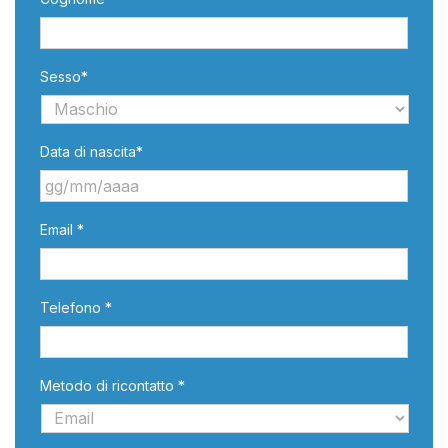
Sesso*
Data di nascita*
GG
Email *
slash
MM
slash
AAAA
Telefono *
Metodo di ricontatto *