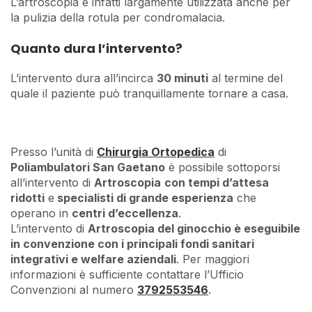
L’artroscopia è infatti largamente utilizzata anche per
la pulizia della rotula per condromalacia.
Quanto dura l’intervento?
L’intervento dura all’incirca
30 minuti
al termine del
quale il paziente può tranquillamente tornare a casa.
Presso l’unità di
Chirurgia Ortopedica
di
Poliambulatori San Gaetano
è possibile sottoporsi
all’intervento di
Artroscopia
con tempi d’attesa
ridotti
e
specialisti di grande esperienza
che
operano in
centri d’eccellenza
.
L’intervento di
Artroscopia del ginocchio è eseguibile
in convenzione con i principali fondi sanitari
integrativi e welfare aziendali
. Per maggiori
informazioni è sufficiente contattare l’Ufficio
Convenzioni al numero
3792553546
.