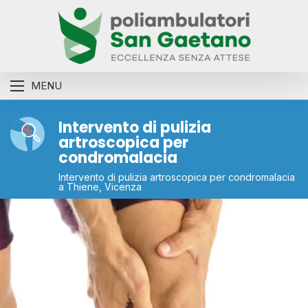
MENU
Intervento di pulizia
artroscopica per
condromalacia
Intervento di pulizia artroscopica per condromalacia
a Thiene, Vicenza