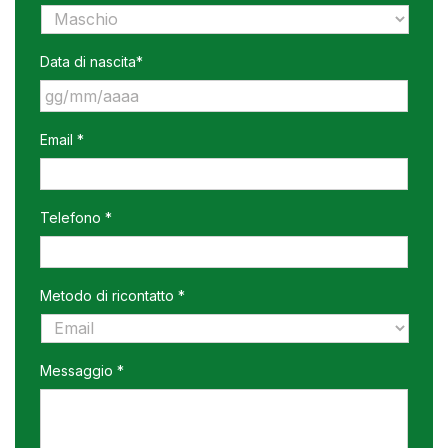
Data di nascita*
GG
Email *
slash
MM
slash
AAAA
Telefono *
Metodo di ricontatto *
Messaggio *