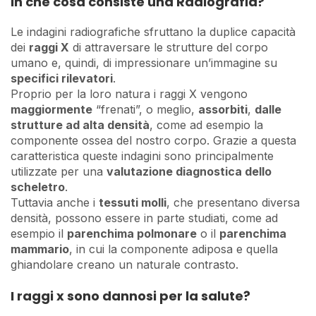
In che cosa consiste una Radiografia?
Le indagini radiografiche sfruttano la duplice capacità
dei
raggi X
di attraversare le strutture del corpo
umano e, quindi, di impressionare un’immagine su
specifici rilevatori
.
Proprio per la loro natura i raggi X vengono
maggiormente
“frenati”, o meglio,
assorbiti
,
dalle
strutture ad alta densità
, come ad esempio la
componente ossea del nostro corpo. Grazie a questa
caratteristica queste indagini sono principalmente
utilizzate per una
valutazione diagnostica dello
scheletro
.
Tuttavia anche i
tessuti molli
, che presentano diversa
densità, possono essere in parte studiati, come ad
esempio il
parenchima polmonare
o il
parenchima
mammario
, in cui la componente adiposa e quella
ghiandolare creano un naturale contrasto.
I raggi x sono dannosi per la salute?