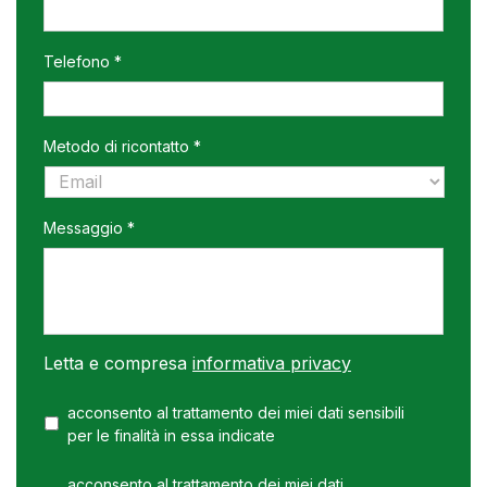
MM
slash
AAAA
Telefono *
Metodo di ricontatto *
Messaggio *
Letta e compresa
informativa privacy
acconsento al trattamento dei miei dati sensibili
per le finalità in essa indicate
acconsento al trattamento dei miei dati