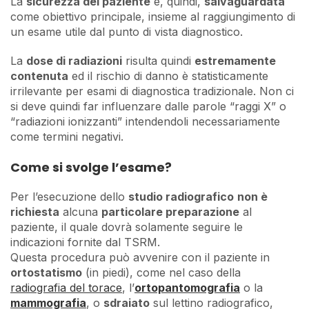
La
sicurezza del paziente
è, quindi,
salvaguardata
come obiettivo principale, insieme al raggiungimento di
un esame utile dal punto di vista diagnostico.
La
dose di radiazioni
risulta quindi
estremamente
contenuta
ed il rischio di danno è statisticamente
irrilevante per esami di diagnostica tradizionale. Non ci
si deve quindi far influenzare dalle parole “raggi X” o
“radiazioni ionizzanti” intendendoli necessariamente
come termini negativi.
Come si svolge l’esame?
Per l’esecuzione dello
studio radiografico
non è
richiesta
alcuna
particolare preparazione
al
paziente, il quale dovrà solamente seguire le
indicazioni fornite dal TSRM.
Questa procedura può avvenire con il paziente in
ortostatismo
(in piedi), come nel caso della
radiografia del torace
, l’
ortopantomografia
o la
mammografia
, o
sdraiato
sul lettino radiografico,