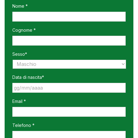
Nome *
Cognome *
Sesso*
Data di nascita*
GG
Email *
slash
MM
slash
AAAA
Telefono *