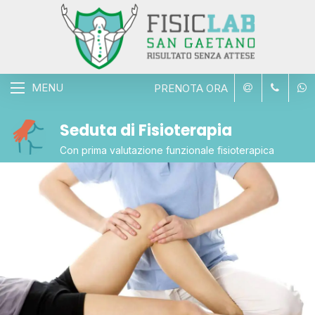
MENU
PRENOTA ORA
Seduta di Fisioterapia
Con prima valutazione funzionale fisioterapica