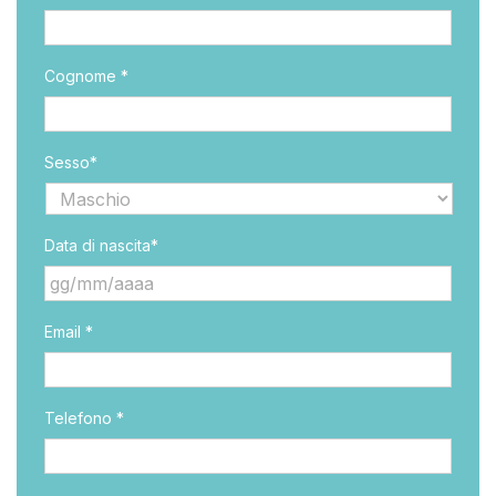
Cognome *
Sesso*
Data di nascita*
GG
Email *
slash
MM
slash
AAAA
Telefono *