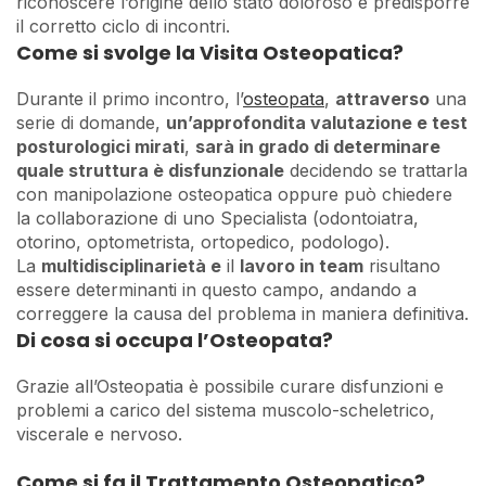
riconoscere l’origine dello stato doloroso e predisporre
il corretto ciclo di incontri.
Come si svolge la Visita Osteopatica?
Durante il primo incontro, l’
osteopata
,
attraverso
una
serie di domande,
un’approfondita valutazione e test
posturologici mirati
,
sarà in grado di determinare
quale struttura è disfunzionale
decidendo se trattarla
con manipolazione osteopatica oppure può chiedere
la collaborazione di uno Specialista (odontoiatra,
otorino, optometrista, ortopedico, podologo).
La
multidisciplinarietà e
il
lavoro in team
risultano
essere determinanti in questo campo, andando a
correggere la causa del problema in maniera definitiva.
Di cosa si occupa l’Osteopata?
Grazie all’Osteopatia è possibile curare disfunzioni e
problemi a carico del sistema muscolo-scheletrico,
viscerale e nervoso.
Come si fa il Trattamento Osteopatico?