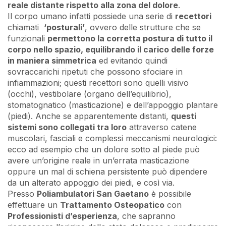
reale distante rispetto alla zona del dolore
.
Il corpo umano infatti possiede una serie di
recettori
chiamati
‘posturali’
, ovvero delle strutture che se
funzionali
permettono la corretta postura di tutto il
corpo nello spazio, equilibrando il carico delle forze
in maniera simmetrica
ed evitando quindi
sovraccarichi ripetuti che possono sfociare in
infiammazioni; questi recettori sono quelli visivo
(occhi), vestibolare (organo dell’equilibrio),
stomatognatico (masticazione) e dell’appoggio plantare
(piedi). Anche se apparentemente distanti,
questi
sistemi sono collegati tra loro
attraverso catene
muscolari, fasciali e complessi meccanismi neurologici:
ecco ad esempio che un dolore sotto al piede può
avere un’origine reale in un’errata masticazione
oppure un mal di schiena persistente può dipendere
da un alterato appoggio dei piedi, e così via.
Presso
Poliambulatori San Gaetano
è possibile
effettuare un
Trattamento Osteopatico
con
Professionisti d’esperienza
, che sapranno