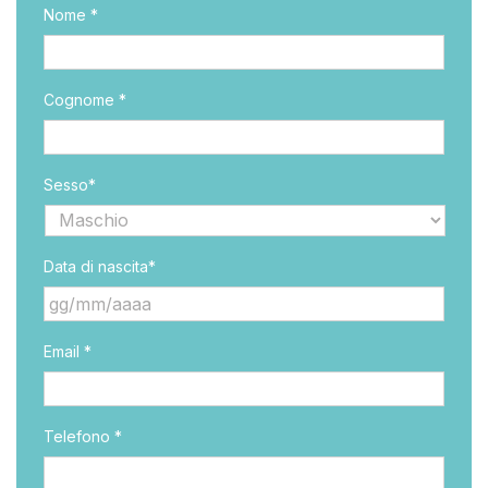
Nome *
Cognome *
Sesso*
Data di nascita*
GG
Email *
slash
MM
slash
AAAA
Telefono *