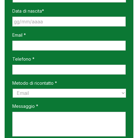
Data di nascita*
GG
Email *
slash
MM
slash
AAAA
Telefono *
Metodo di ricontatto *
Messaggio *