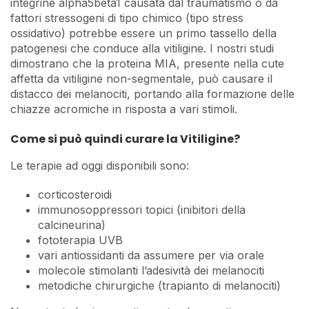
integrine alpha5beta1 causata dal traumatismo o da
fattori stressogeni di tipo chimico (tipo stress
ossidativo) potrebbe essere un primo tassello della
patogenesi che conduce alla vitiligine. I nostri studi
dimostrano che la proteina MIA, presente nella cute
affetta da vitiligine non-segmentale, può causare il
distacco dei melanociti, portando alla formazione delle
chiazze acromiche in risposta a vari stimoli.
Come si può quindi curare la Vitiligine?
Le terapie ad oggi disponibili sono:
corticosteroidi
immunosoppressori topici (inibitori della
calcineurina)
fototerapia UVB
vari antiossidanti da assumere per via orale
molecole stimolanti l’adesività dei melanociti
metodiche chirurgiche (trapianto di melanociti)