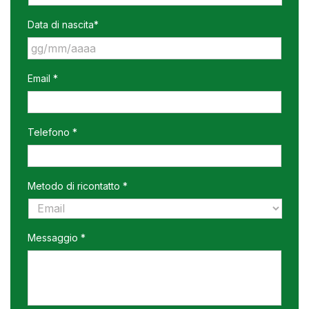
Data di nascita*
GG
Email *
slash
MM
slash
AAAA
Telefono *
Metodo di ricontatto *
Messaggio *