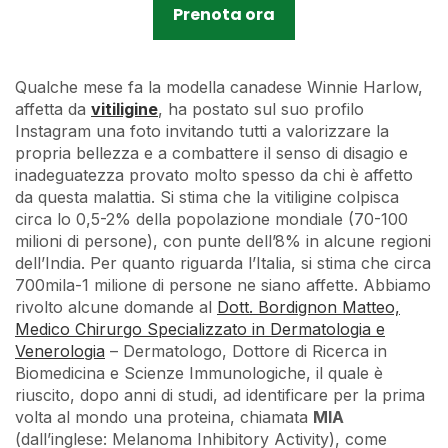
Prenota ora
Qualche mese fa la modella canadese Winnie Harlow,
affetta da
vitiligine
, ha postato sul suo profilo
Instagram una foto invitando tutti a valorizzare la
propria bellezza e a combattere il senso di disagio e
inadeguatezza provato molto spesso da chi è affetto
da questa malattia. Si stima che la vitiligine colpisca
circa lo 0,5-2% della popolazione mondiale (70-100
milioni di persone), con punte dell’8% in alcune regioni
dell’India. Per quanto riguarda l’Italia, si stima che circa
700mila-1 milione di persone ne siano affette. Abbiamo
rivolto alcune domande al
Dott. Bordignon Matteo,
Medico Chirurgo Specializzato in Dermatologia e
Venerologia
– Dermatologo, Dottore di Ricerca in
Biomedicina e Scienze Immunologiche, il quale è
riuscito, dopo anni di studi, ad identificare per la prima
volta al mondo una proteina, chiamata
MIA
(dall’inglese: Melanoma Inhibitory Activity), come