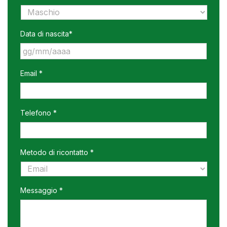
Data di nascita*
GG
Email *
slash
MM
slash
AAAA
Telefono *
Metodo di ricontatto *
Messaggio *