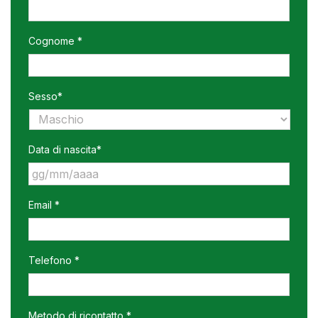
Cognome *
Sesso*
Data di nascita*
GG
Email *
slash
MM
slash
AAAA
Telefono *
Metodo di ricontatto *