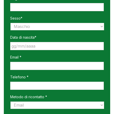
Sesso*
Data di nascita*
GG
Email *
slash
MM
slash
AAAA
Telefono *
Metodo di ricontatto *