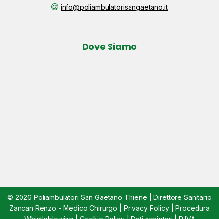
info@poliambulatorisangaetano.it
Dove Siamo
© 2026 Poliambulatori San Gaetano Thiene | Direttore Sanitario
Zancan Renzo - Medico Chirurgo |
Privacy Policy
|
Procedura
Whistleblowing
|
Cookie Policy
|
Dati societari
| P.IVA