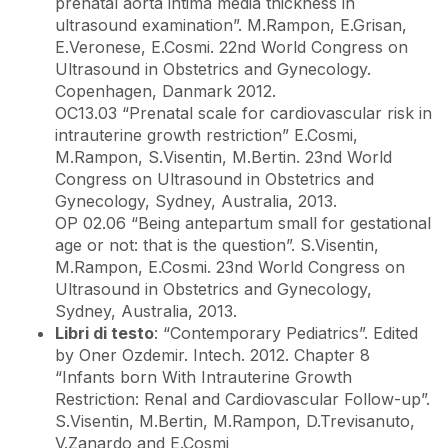
prenatal aorta intima media thickness in
ultrasound examination”. M.Rampon, E.Grisan,
E.Veronese, E.Cosmi. 22nd World Congress on
Ultrasound in Obstetrics and Gynecology.
Copenhagen, Danmark 2012.
OC13.03 “Prenatal scale for cardiovascular risk in
intrauterine growth restriction” E.Cosmi,
M.Rampon, S.Visentin, M.Bertin. 23nd World
Congress on Ultrasound in Obstetrics and
Gynecology, Sydney, Australia, 2013.
OP 02.06 “Being antepartum small for gestational
age or not: that is the question”. S.Visentin,
M.Rampon, E.Cosmi. 23nd World Congress on
Ultrasound in Obstetrics and Gynecology,
Sydney, Australia, 2013.
Libri di testo
: “Contemporary Pediatrics”. Edited
by Oner Ozdemir. Intech. 2012. Chapter 8
“Infants born With Intrauterine Growth
Restriction: Renal and Cardiovascular Follow-up”.
S.Visentin, M.Bertin, M.Rampon, D.Trevisanuto,
V.Zanardo and E.Cosmi