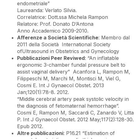
endometriale”
Laureanda: Verlato Silvia.
Correlatrice: Dott.ssa Michela Rampon
Relatore: Prof. Donato D’Antona
Anno Accademico 2009-2010.
Afferenze a Società Scientifiche
: Membro dal
2011 della Società International Society
ofUltrasound in Obstetrics and Gynecology
Pubblicazioni Peer Reviwed
: “An inflatable
ergonomic 3-chamber fundal pressure belt to
assist vaginal delivery” Acanfora L, Rampon M,
Filippeschi M, Marchi M, Montisci M, Viel G,
Cosmi E. Int J Gynaecol Obstet. 2013
Jan;120(1):78-8. 2012.
“Middle cerebral artery peak systolic velocity in
the diagnosis of fetomaternal hemorrhage”.
Cosmi E, Rampon M, Saccardi C, Zanardo V, Litta
P. Int J Gynaecol Obstet. 2012 May;117(2):128-30.
Epub 2012.
Altre pubblicazioni
: P16.21 “Estimation of