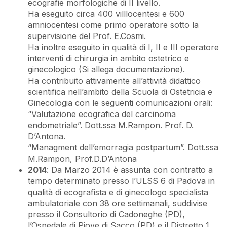
ecografie morfologiche di II livello.
Ha eseguito circa 400 villlocentesi e 600
amniocentesi come primo operatore sotto la
supervisione del Prof. E.Cosmi.
Ha inoltre eseguito in qualità di I, II e III operatore
interventi di chirurgia in ambito ostetrico e
ginecologico (Si allega documentazione).
Ha contribuito attivamente all’attività didattico
scientifica nell’ambito della Scuola di Ostetricia e
Ginecologia con le seguenti comunicazioni orali:
“Valutazione ecografica del carcinoma
endometriale”. Dott.ssa M.Rampon. Prof. D.
D’Antona.
“Managment dell’emorragia postpartum”. Dott.ssa
M.Rampon, Prof.D.D’Antona
2014
: Da Marzo 2014 è assunta con contratto a
tempo determinato presso l’ULSS 6 di Padova in
qualità di ecografista e di ginecologo specialista
ambulatoriale con 38 ore settimanali, suddivise
presso il Consultorio di Cadoneghe (PD),
l’Ospedale di Piove di Sacco (PD) e il Distretto 1