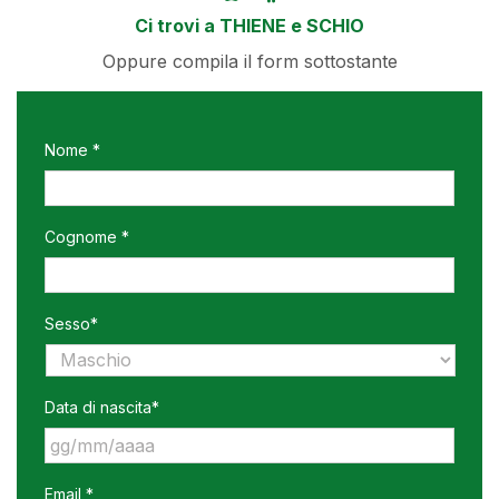
Ci trovi a THIENE e SCHIO
Oppure compila il form sottostante
Nome *
Cognome *
Sesso*
Data di nascita*
GG
Email *
slash