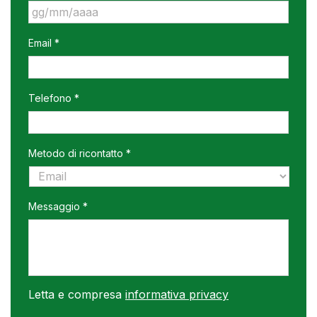
GG
Email *
slash
MM
slash
AAAA
Telefono *
Metodo di ricontatto *
Messaggio *
Letta e compresa
informativa privacy