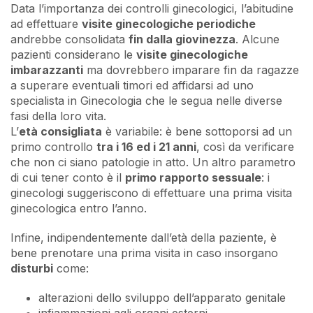
Data l’importanza dei controlli ginecologici, l’abitudine
ad effettuare
visite ginecologiche periodiche
andrebbe consolidata
fin dalla giovinezza
. Alcune
pazienti considerano le
visite ginecologiche
imbarazzanti
ma dovrebbero imparare fin da ragazze
a superare eventuali timori ed affidarsi ad uno
specialista in Ginecologia che le segua nelle diverse
fasi della loro vita.
L’
età consigliata
è variabile: è bene sottoporsi ad un
primo controllo
tra i 16 ed i 21 anni
, così da verificare
che non ci siano patologie in atto. Un altro parametro
di cui tener conto è il
primo rapporto sessuale
: i
ginecologi suggeriscono di effettuare una prima visita
ginecologica entro l’anno.
Infine, indipendentemente dall’età della paziente, è
bene prenotare una prima visita in caso insorgano
disturbi
come:
alterazioni dello sviluppo dell’apparato genitale
infiammazioni agli organi esterni