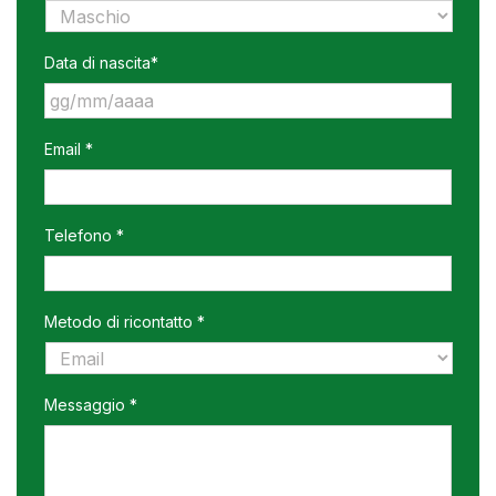
Data di nascita*
GG
Email *
slash
MM
slash
AAAA
Telefono *
Metodo di ricontatto *
Messaggio *