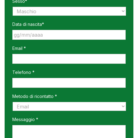
Sesso*
Data di nascita*
GG
Email *
slash
MM
slash
AAAA
Telefono *
Metodo di ricontatto *
Messaggio *