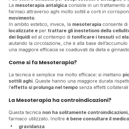
La
mesoterapia antalgica
consiste in un trattamento a
farmaci attraverso aghi molto sottili e corti in corrisp
movimento
.
In ambito estetico, invece, la
mesoterapia
consente di
localizzate e
per
trattare gli inestetismi della cellulit
dei liquidi
ed al contempo di
tonificare i tessuti
ed
ela
aiutando la circolazione, che è alla base dell’accumulo 
una maggiore efficacia se coadiuvati da dieta e ginnasti
Come si fa Mesoterapia?
La tecnica è semplice ma molto efficace: si iniettano
pi
sottili aghi
. Queste hanno una maggiore durata rispetto
l’
effetto si prolunga nel tempo
senza effetti collateral
La Mesoterapia ha controindicazioni?
Questa tecnica
non ha solitamente controindicazioni
farmaco utilizzato. Inoltre
è bene consultare il medico
gravidanza