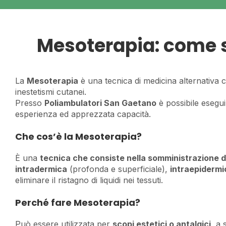
Mesoterapia: come s
La
Mesoterapia
è una tecnica di medicina alternativa ch
inestetismi cutanei.
Presso
Poliambulatori San Gaetano
è possibile esegu
esperienza ed apprezzata capacità.
Che cos’è la Mesoterapia?
È una
tecnica che consiste nella somministrazione d
intradermica
(profonda e superficiale),
intraepidermi
eliminare il ristagno di liquidi nei tessuti.
Perché fare Mesoterapia?
Può essere utilizzata per
scopi estetici o antalgici
, a 