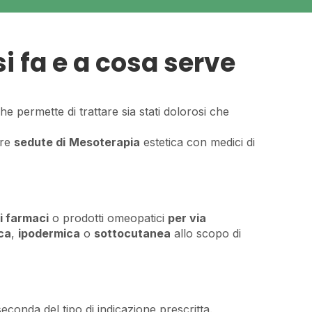
i fa e a cosa serve
e permette di trattare sia stati dolorosi che
ire
sedute di
Mesoterapia
estetica con medici di
i farmaci
o prodotti omeopatici
per via
ca
,
ipodermica
o
sottocutanea
allo scopo di
seconda del tipo di indicazione prescritta.