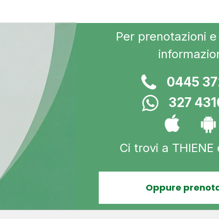
Per prenotazioni e 
informazio
0445 3
327 43
Ci trovi a THIENE
Oppure prenota