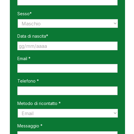
Sesso*
Data di nascita*
GG
Email *
slash
MM
slash
AAAA
Telefono *
Metodo di ricontatto *
Messaggio *