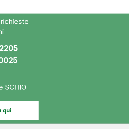
richieste
ni
72205
10025
 e SCHIO
 qui