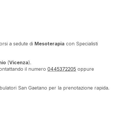
orsi a sedute di
Mesoterapia
con Specialisti
hio
(
Vicenza
).
ntattando il numero
0445372205
oppure
mbulatori San Gaetano per la prenotazione rapida.