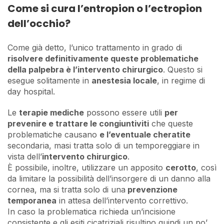
Come si cura l’entropion o l’ectropion
dell’occhio?
Come già detto, l’unico trattamento in grado di
risolvere definitivamente queste problematiche
della palpebra è l’intervento chirurgico
. Questo si
esegue solitamente in
anestesia locale
, in regime di
day hospital.
Le
terapie mediche
possono essere utili
per
prevenire e trattare le congiuntiviti
che queste
problematiche causano
e l’eventuale cheratite
secondaria, masi tratta solo di un temporeggiare in
vista dell’
intervento chirurgico
.
È possibile, inoltre, utilizzare un apposito
cerotto
, così
da limitare la possibilità dell’insorgere di un danno alla
cornea, ma si tratta solo di una
prevenzione
temporanea
in attesa dell’intervento correttivo.
In caso la problematica richieda un’incisione
consistente e gli esiti cicatriziali risultino quindi un po’