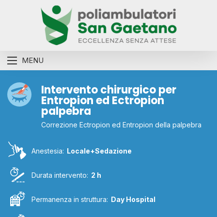
MENU
Intervento chirurgico per
Entropion ed Ectropion
palpebra
Correzione Ectropion ed Entropion della palpebra
Anestesia:
Locale+Sedazione
Durata intervento:
2 h
Permanenza in struttura:
Day Hospital