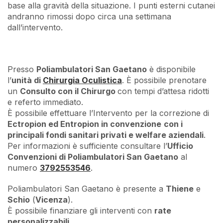
base alla gravità della situazione. I punti esterni cutanei
andranno rimossi dopo circa una settimana
dall’intervento.
Presso
Poliambulatori San Gaetano
è disponibile
l’
unità di
Chirurgia Oculistica
. È possibile prenotare
un
Consulto con il Chirurgo
con tempi d’attesa ridotti
e referto immediato.
È possibile effettuare l’Intervento per la correzione di
Ectropion ed Entropion in convenzione
con i
principali fondi sanitari privati e welfare aziendali
.
Per informazioni è sufficiente consultare l’
Ufficio
Convenzioni di Poliambulatori San Gaetano
al
numero
3792553546
.
Poliambulatori San Gaetano è presente a
Thiene
e
Schio
(
Vicenza
).
È possibile finanziare gli interventi con
rate
personalizzabili
.