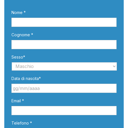
Nome *
Cognome *
Sesso*
Data di nascita*
GG
Email *
slash
MM
slash
AAAA
Telefono *