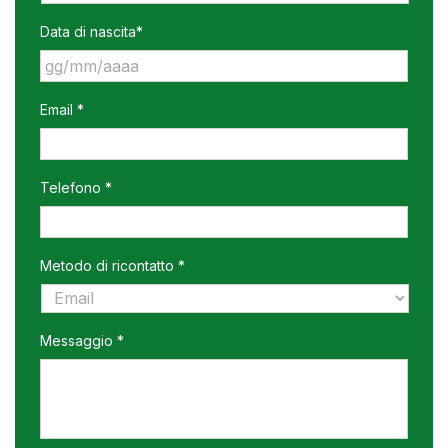
Data di nascita*
GG
Email *
slash
MM
slash
AAAA
Telefono *
Metodo di ricontatto *
Messaggio *