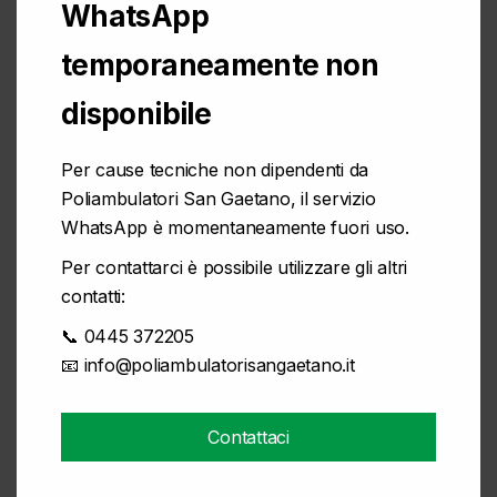
WhatsApp
Messaggio *
temporaneamente non
disponibile
Letta e compresa
informativa privacy
Per cause tecniche non dipendenti da
Poliambulatori San Gaetano, il servizio
acconsento al trattamento dei miei dati sensibili
per le finalità in essa indicate
WhatsApp è momentaneamente fuori uso.
Per contattarci è possibile utilizzare gli altri
acconsento al trattamento dei miei dati
contatti:
personali per le comunicazioni commerciali e/o
promozionali così come indicate al punto 2
📞 0445 372205
dell’informativa (marketing)
📧
info@poliambulatorisangaetano.it
Contattaci