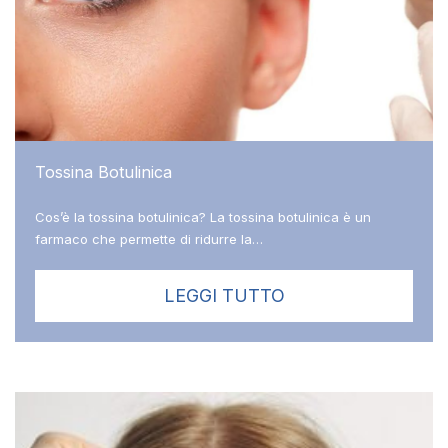
Tossina Botulinica
Cos’è la tossina botulinica? La tossina botulinica è un
farmaco che permette di ridurre la…
LEGGI TUTTO