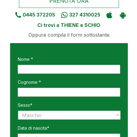
PRENOTA ORA
0445 372205
327 4310025
Ci trovi a THIENE e SCHIO
Oppure compila il form sottostante
Nome *
Cognome *
Sesso*
Data di nascita*