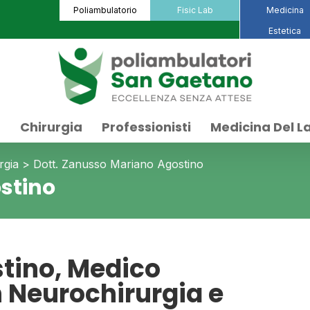
Poliambulatorio
Fisic Lab
Medicina
Estetica
a
Chirurgia
Professionisti
Medicina Del L
rgia
>
Dott. Zanusso Mariano Agostino
stino
tino, Medico
n Neurochirurgia e