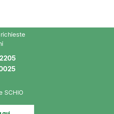
richieste
ni
72205
10025
 e SCHIO
 qui