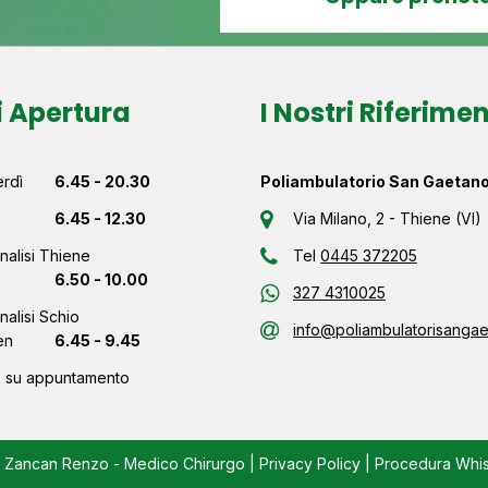
i Apertura
I Nostri Riferimen
rdì
6.45 - 20.30
Poliambulatorio San Gaetan
6.45 - 12.30
Via Milano, 2 - Thiene (VI)
nalisi Thiene
Tel
0445 372205
6.50 - 10.00
327 4310025
nalisi Schio
info@poliambulatorisangaet
en
6.45 - 9.45
lo su appuntamento
io Zancan Renzo - Medico Chirurgo |
Privacy Policy
|
Procedura Whis