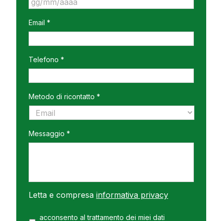
GG
Email *
slash
MM
slash
AAAA
Telefono *
Metodo di ricontatto *
Messaggio *
Letta e compresa
informativa privacy
acconsento al trattamento dei miei dati