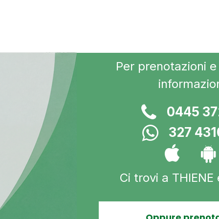
Per prenotazioni e 
informazio
0445 3
327 43
Ci trovi a THIENE
Oppure prenota