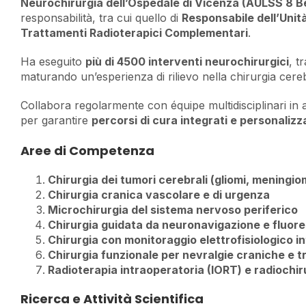
Neurochirurgia dell’Ospedale di Vicenza (AULSS 8 B
responsabilità, tra cui quello di
Responsabile dell’Unit
Trattamenti Radioterapici Complementari
.
Ha eseguito
più di 4500 interventi neurochirurgici
, t
maturando un’esperienza di rilievo nella chirurgia cere
Collabora regolarmente con équipe multidisciplinari in
per garantire
percorsi di cura integrati e personalizz
Aree di Competenza
Chirurgia dei tumori cerebrali (gliomi, meningio
Chirurgia cranica vascolare e di urgenza
Microchirurgia del sistema nervoso periferico
Chirurgia guidata da neuronavigazione e fluor
Chirurgia con monitoraggio elettrofisiologico i
Chirurgia funzionale per nevralgie craniche e t
Radioterapia intraoperatoria (IORT) e radiochi
Ricerca e Attività Scientifica