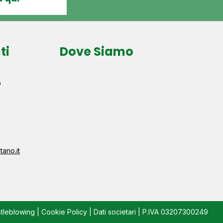
ti
Dove Siamo
o
ano.it
tleblowing
|
Cookie Policy
|
Dati societari
| P.IVA 03207300249