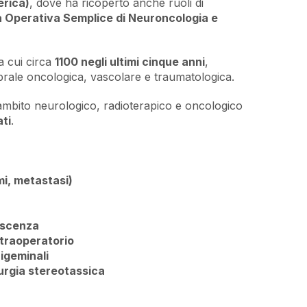
erica)
, dove ha ricoperto anche ruoli di
à Operativa Semplice di Neuroncologia e
ra cui circa
1100 negli ultimi cinque anni
,
brale oncologica, vascolare e traumatologica.
 ambito neurologico, radioterapico e oncologico
ati
.
mi, metastasi)
escenza
ntraoperatorio
rigeminali
rurgia stereotassica