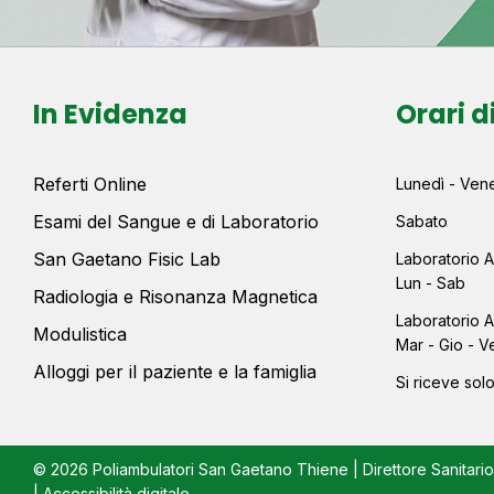
In Evidenza
Orari d
Referti Online
Lunedì - Vene
Esami del Sangue e di Laboratorio
Sabato
San Gaetano Fisic Lab
Laboratorio A
Lun - Sab
Radiologia e Risonanza Magnetica
Laboratorio A
Modulistica
Mar - Gio - V
Alloggi per il paziente e la famiglia
Si riceve so
© 2026 Poliambulatori San Gaetano Thiene | Direttore Sanitar
|
Accessibilità digitale