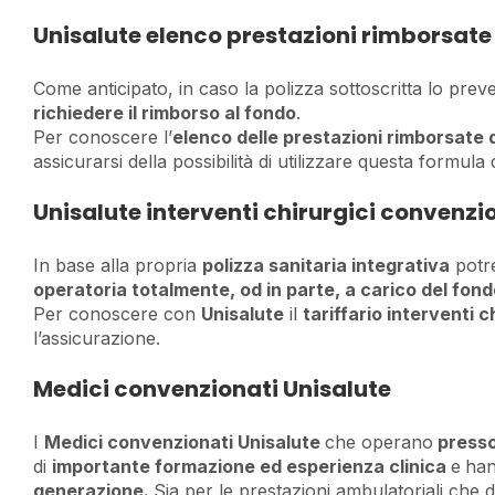
Unisalute elenco prestazioni rimborsate
Come anticipato, in caso la polizza sottoscritta lo prev
richiedere il rimborso al fondo
.
Per conoscere l’
elenco delle prestazioni rimborsate 
assicurarsi della possibilità di utilizzare questa formula 
Unisalute interventi chirurgici convenzi
In base alla propria
polizza sanitaria integrativa
potre
operatoria totalmente, od in parte, a carico del fon
Per conoscere con
Unisalute
il
tariffario interventi c
l’assicurazione.
Medici convenzionati Unisalute
I
Medici convenzionati Unisalute
che operano
presso
di
importante formazione ed esperienza clinica
e
han
generazione.
Sia per le prestazioni ambulatoriali che 