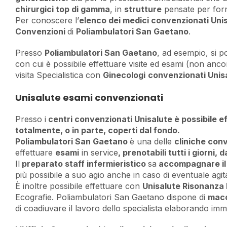
chirurgici top di gamma
, in
strutture
pensate per forni
Per conoscere l’
elenco dei medici convenzionati Uni
Convenzioni
di
Poliambulatori San Gaetano
.
Presso
Poliambulatori San Gaetano
, ad esempio, si 
con cui è possibile effettuare visite ed esami (non anco
visita Specialistica con
Ginecologi
convenzionati Unis
Unisalute esami convenzionati
Presso i
centri convenzionati Unisalute è possibile e
totalmente, o in parte, coperti dal fondo.
Poliambulatori San Gaetano
è una delle
cliniche con
effettuare
esami
in service
, prenotabili tutti i giorni, 
Il
preparato staff infermieristico
sa
accompagnare il
più possibile a suo agio anche in caso di eventuale agit
È inoltre possibile effettuare con
Unisalute Risonanza
Ecografie. Poliambulatori San Gaetano dispone di
macc
di coadiuvare il lavoro dello specialista elaborando imm