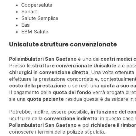
Coopersalute
Sanarti
Salute Semplice
Easi
EBM Salute
Unisalute strutture convenzionate
Poliambulatori San Gaetano
è uno dei
centri medici 
Presso le
strutture convenzionate Unisalute
a è poss
chirurgici in
convenzione diretta
. Una volta ottenuta l
effettuare la prestazione concordata e, contestualmente
costo della prestazione
o se resti una
quota a suo ca
Il pagamento della
quota del fondo
verrà erogata dire
sia una
quota paziente
residua questa è da saldare in 
Potrebbe, inoltre, essere possibile,
in funzione del co
usufruire della
convenzione indiretta
: in questo caso 
Poliambulatori San Gaetano
e poi
richiedere il rimbo
conoscere i termini della polizza stipulata.