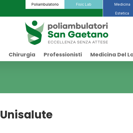
Poliambulatorio
Fisic Lab
Medicina
Estetica
a
Chirurgia
Professionisti
Medicina Del L
Unisalute