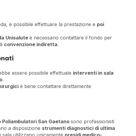
eda, è possibile effettuare la prestazione e
poi
da Unisalute
è necessario contattare il fondo per
di
convenzione indiretta
.
onati
bbe essere possibile effettuale
interventi in sala
do
.
hirurgici
è bene contattare direttamente
 Poliambulatori San Gaetano
sono professionisti
no a disposizione
strumenti diagnostici di ultima
di sala utilizzano unicamente
presidi medico-