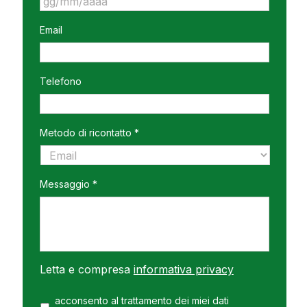
GG
Email
slash
MM
slash
AAAA
Telefono
Metodo di ricontatto *
Messaggio *
Letta e compresa
informativa privacy
acconsento al trattamento dei miei dati