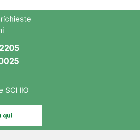
richieste
ni
72205
10025
 e SCHIO
 qui