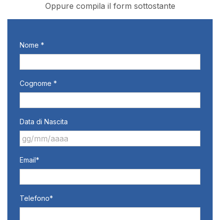
Oppure compila il form sottostante
Nome *
Cognome *
Data di Nascita
GG
Email*
slash
MM
slash
AAAA
Telefono*