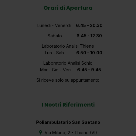
Orari di Apertura
Longevity
e
Lunedì - Venerdì
6.45 - 20.30
Medicina
di
Sabato
6.45 - 12.30
Precisione
Laboratorio Analisi Thiene
Lun - Sab
6.50 - 10.00
Laboratorio Analisi Schio
Medicina
Mar - Gio - Ven
6.45 - 9.45
dello
Sport
Si riceve solo su appuntamento
Neurologia
I Nostri Riferimenti
Oculistica
Poliambulatorio San Gaetano
Via Milano, 2 - Thiene (VI)