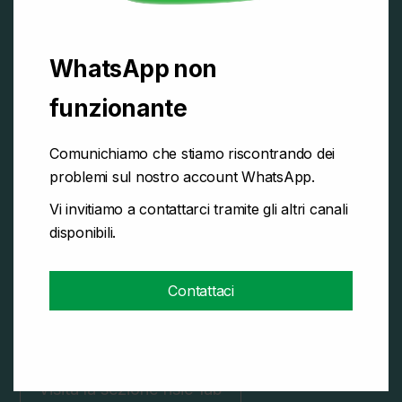
Palestra a Schio
WhatsApp non
Palestra Medicale:
funzionante
risultati senza attese
Comunichiamo che stiamo riscontrando dei
problemi sul nostro account WhatsApp.
Vi invitiamo a contattarci tramite gli altri canali
Allenamenti personalizzati, seguiti
disponibili.
passo passo
con Personal Trainer laureati
No affollamento
Contattaci
Fitness, Riabilitazione post
infortunio/post intervento
Preparazione Atletica
Visita la sezione fisic-lab