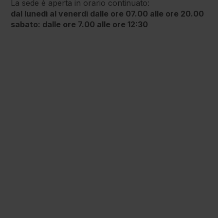
La sede è aperta in orario continuato:
Analisi
dal lunedì al venerdì dalle ore 07.00 alle ore 20.00
del
sabato: dalle ore 7.00 alle ore 12:30
Sangue
Andrologia
Audiologia
Cardiologia
Chinesiologia
Chirurgia
Generale