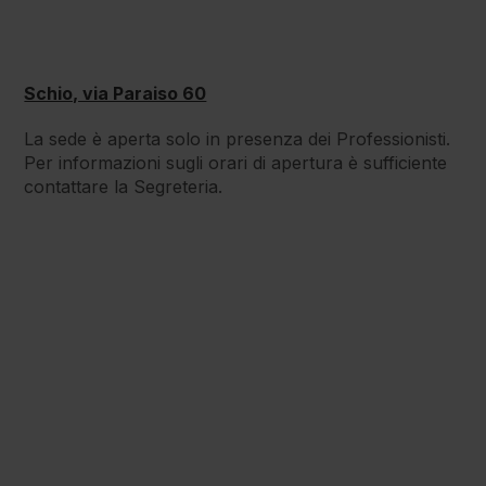
Chirurgia
Schio, via Paraiso 60
Plastica
La sede è aperta solo in presenza dei Professionisti.
Per informazioni sugli orari di apertura è sufficiente
Chirurgia
contattare la Segreteria.
Vascolare
Dermatologia
e
Venereologia
Diabetologia
Dietistica