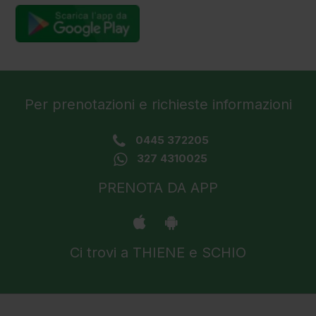
Flebo
Vitaminiche
Gastroenterologia
Per prenotazioni e richieste informazioni
Ginecologia
in
0445 372205
gravidanza
327 4310025
e Ostetricia
PRENOTA DA APP
IUNIC
Test
Ci trovi a THIENE e SCHIO
Litoclasia
Spalla