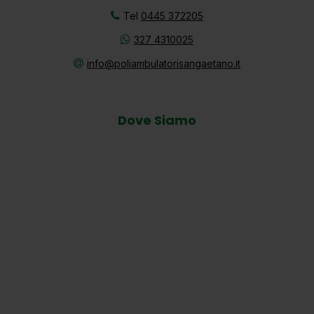
Ortopedia
Tel
0445 372205
327 4310025
info@poliambulatorisangaetano.it
Ostetricia
in
gravidanza
Dove Siamo
Otorinolaringoiatria
a Thiene e Schio
Pneumologia
Reumatologia
Rezum