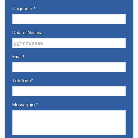
Cognome *
Data di Nascita
GG
Email*
slash
MM
slash
AAAA
Telefono*
Messaggio *