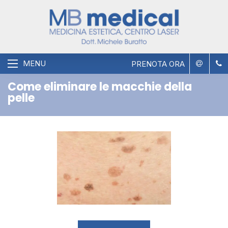
MENU
PRENOTA ORA
Come eliminare le macchie della
pelle