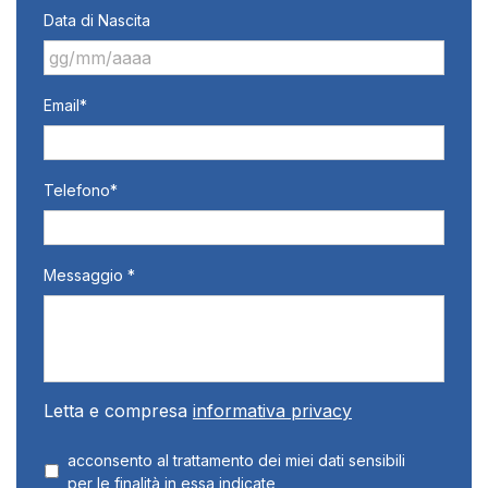
Data di Nascita
GG
Email*
slash
MM
slash
AAAA
Telefono*
Messaggio *
Letta e compresa
informativa privacy
acconsento al trattamento dei miei dati sensibili
per le finalità in essa indicate