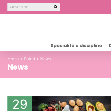
Specialità e discipline
Home
>
Futuri
>
News
News
29