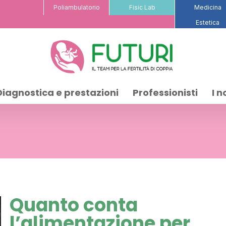
Poliambulatorio
Fisic Lab
Medicina
Estetica
Diagnostica e prestazioni
Professionisti
I n
Quanto conta
l’alimentazione per