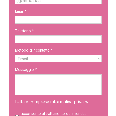
GG
Email *
slash
MM
slash
AAAA
Telefono *
Metodo di ricontatto *
Messaggio *
Letta e compresa
informativa privacy
acconsento al trattamento dei miei dati