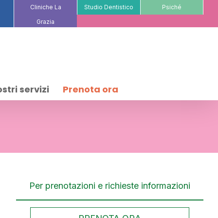
Cliniche La
Studio Dentistico
Psiché
Grazia
ostri servizi
Prenota ora
Per prenotazioni e richieste informazioni