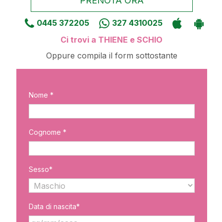
PRENOTA ORA
0445 372205
327 4310025
Ci trovi a THIENE e SCHIO
Oppure compila il form sottostante
Nome *
Cognome *
Sesso*
Data di nascita*