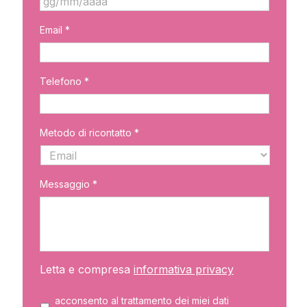
GG
Email *
slash
MM
slash
AAAA
Telefono *
Metodo di ricontatto *
Messaggio *
Letta e compresa
informativa privacy
acconsento al trattamento dei miei dati