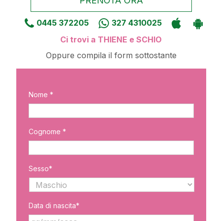
PRENOTA ORA
0445 372205
327 4310025
Ci trovi a THIENE e SCHIO
Oppure compila il form sottostante
Nome *
Cognome *
Sesso*
Data di nascita*