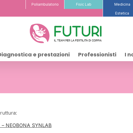
Poliambulatorio
Fisic Lab
Medicina
Estetica
Diagnostica e prestazioni
Professionisti
I n
ruttura:
sivo – NEOBONA SYNLAB