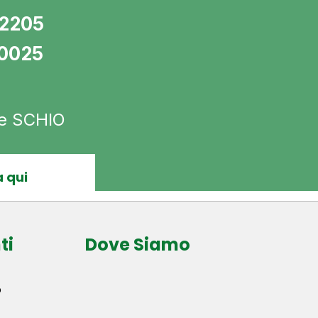
72205
10025
 e SCHIO
 qui
ti
Dove Siamo
o