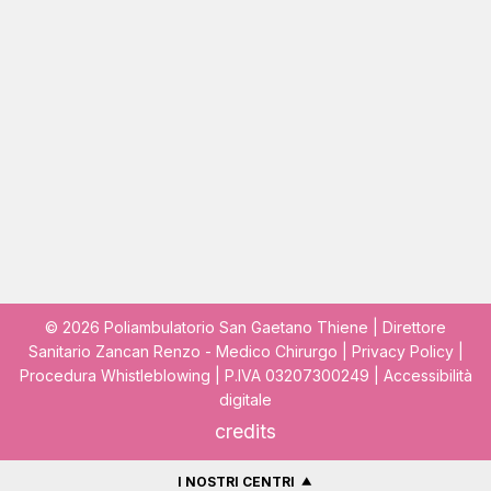
© 2026 Poliambulatorio San Gaetano Thiene | Direttore
Sanitario Zancan Renzo - Medico Chirurgo |
Privacy Policy
|
Procedura Whistleblowing
| P.IVA 03207300249 |
Accessibilità
digitale
credits
I NOSTRI CENTRI