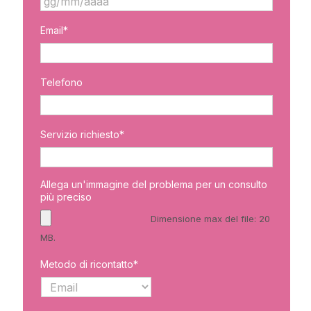
GG
Email*
slash
MM
slash
AAAA
Telefono
Servizio richiesto*
Allega un'immagine del problema per un consulto
più preciso
Dimensione max del file: 20
MB.
Metodo di ricontatto*