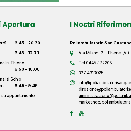
i Apertura
I Nostri Riferimen
rdì
6.45 - 20.30
Poliambulatorio San Gaetan
6.45 - 12.30
Via Milano, 2 - Thiene (VI)
nalisi Thiene
Tel
0445 372205
6.50 - 10.00
327 4310025
nalisi Schio
info@poliambulatorisangaet
en
6.45 - 9.45
direzione@poliambulatoris
lo su appuntamento
amministrazione@poliambul
marketing@poliambulatoris