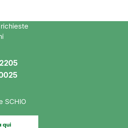
richieste
ni
72205
10025
 e SCHIO
 qui