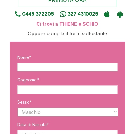
PRENOTA ORA
0445 372205
327 4310025
Ci trovi a THIENE e SCHIO
Oppure compila il form sottostante
Nome*
Cognome*
Sesso*
Data di Nascita*