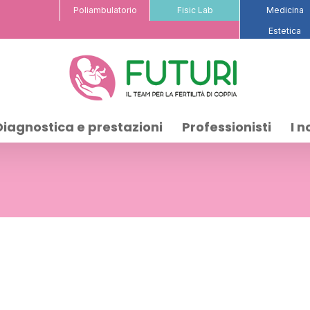
Poliambulatorio
Fisic Lab
Medicina
Estetica
Diagnostica e prestazioni
Professionisti
I n