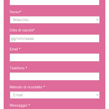
Sesso*
Data di nascita*
GG
Email *
slash
MM
slash
AAAA
Telefono *
Metodo di ricontatto *
Messaggio *