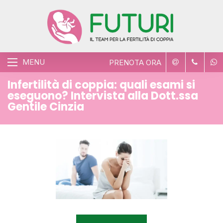
MENU
PRENOTA ORA
Infertilità di coppia: quali esami si
eseguono? Intervista alla Dott.ssa
Gentile Cinzia