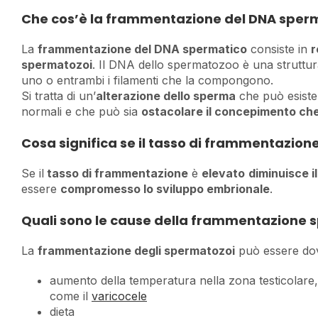
Che cos’è la frammentazione del DNA sper
La
frammentazione del DNA spermatico
consiste in
r
spermatozoi
. Il DNA dello spermatozoo è una struttura
uno o entrambi i filamenti che la compongono.
Si tratta di un’
alterazione dello sperma
che può esister
normali e che può sia
ostacolare il concepimento ch
Cosa significa se il tasso di frammentazione
Se il
tasso di frammentazione
è
elevato
diminuisce i
essere
compromesso lo sviluppo embrionale
.
Quali sono le cause della frammentazione 
La
frammentazione degli spermatozoi
può essere dov
aumento della temperatura nella zona testicolare,
come il
varicocele
dieta