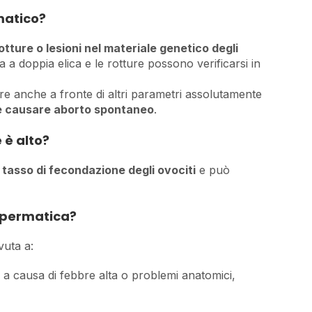
matico?
otture o lesioni nel materiale genetico degli
 a doppia elica e le rotture possono verificarsi in
e anche a fronte di altri parametri assolutamente
e causare aborto spontaneo
.
 è alto?
l tasso di fecondazione degli ovociti
e può
spermatica?
uta a:
 a causa di febbre alta o problemi anatomici,