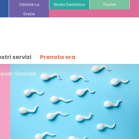
Cliniche La
Studio Dentistico
Psiché
Grazia
ostri servizi
Prenota ora
quido Seminale