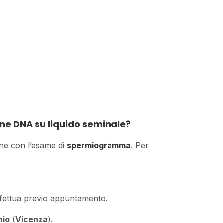
one DNA su liquido seminale?
ne con l’esame di
spermiogramma
. Per
ffettua previo appuntamento.
hio
(
Vicenza
).