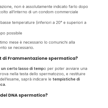
azione, non è assolutamente indicato farlo dopo
ccolto all’interno di un condom commerciale
 basse temperature (inferiori a 20° e superiori a
po possibile
ltimo mese è necessario lo comunichi alla
ento se necessario.
Test di Frammentazione spermatica?
i un certo lasso di temp
o per poter avviare una
 trova nella testa dello spermatozoo, e restituire
 dell’esame, saprà indicare le
tempistiche di
ica
.
 del DNA spermatico?