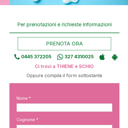
Per prenotazioni e richieste informazioni
PRENOTA ORA
0445 372205
327 4310025
Ci trovi a THIENE e SCHIO
Oppure compila il form sottostante
Nome *
Cognome *