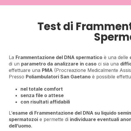
Test di Frammen
Sperm
La
Frammentazione del DNA spermatico
è una delle
di un
parametro da analizzare
in caso
ci sia una
diff
effettuare una
PMA
(Procreazione Medicalmente Assist
Presso
Poliambulatori San Gaetano
è possibile effet
nel totale comfort
senza file o attese
con risultati affidabili
L’
esame di Frammentazione del DNA su liquido semin
spermatozoi
e permette di
individuare eventuali ano
dell’uomo
.