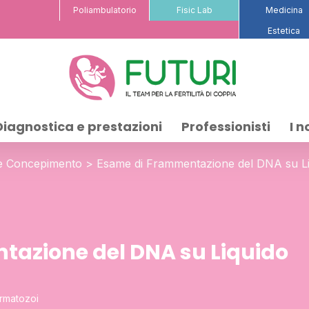
Poliambulatorio
Fisic Lab
Medicina
Estetica
Diagnostica e prestazioni
Professionisti
I n
à e Concepimento
>
Esame di Frammentazione del DNA su Li
azione del DNA su Liquido
ermatozoi