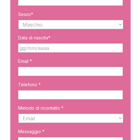
Sesso*
Data di nascita*
GG
Email *
slash
MM
slash
AAAA
Telefono *
Metodo di ricontatto *
Messaggio *