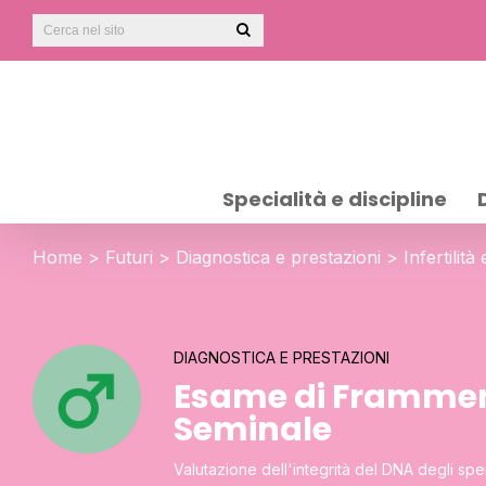
Specialità e discipline
Home
>
Futuri
>
Diagnostica e prestazioni
>
Infertilit
DIAGNOSTICA E PRESTAZIONI
Esame di Framment
Seminale
Valutazione dell'integrità del DNA degli sp