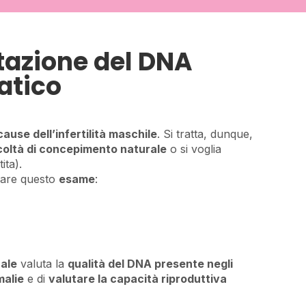
tazione del DNA
atico
cause dell’infertilità maschile
. Si tratta, dunque,
icoltà di concepimento naturale
o si voglia
ita).
tuare questo
esame
:
ale
valuta la
qualità del DNA presente negli
malie
e di
valutare la capacità riproduttiva