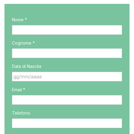
Nome *
Cognome *
Data di Nascita
GG
Email *
slash
MM
slash
AAAA
Telefono