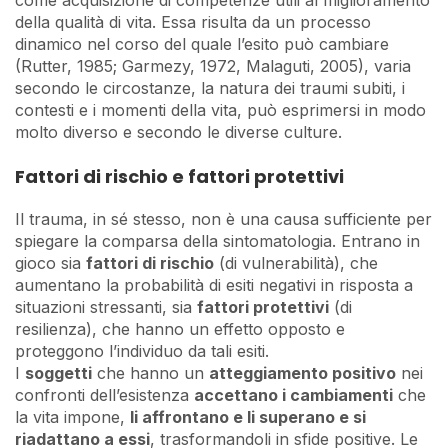
come acquisizione di competenze utili al miglioramento
della qualità di vita. Essa risulta da un processo
dinamico nel corso del quale l’esito può cambiare
(Rutter, 1985; Garmezy, 1972, Malaguti, 2005), varia
secondo le circostanze, la natura dei traumi subiti, i
contesti e i momenti della vita, può esprimersi in modo
molto diverso e secondo le diverse culture.
Fattori di rischio e fattori protettivi
Il trauma, in sé stesso, non è una causa sufficiente per
spiegare la comparsa della sintomatologia. Entrano in
gioco sia
fattori di rischio
(di vulnerabilità), che
aumentano la probabilità di esiti negativi in risposta a
situazioni stressanti, sia
fattori protettivi
(di
resilienza), che hanno un effetto opposto e
proteggono l’individuo da tali esiti.
I
soggetti
che hanno un
atteggiamento positivo
nei
confronti dell’esistenza
accettano i cambiamenti
che
la vita impone,
li affrontano e li superano e si
riadattano a essi
, trasformandoli in sfide positive. Le