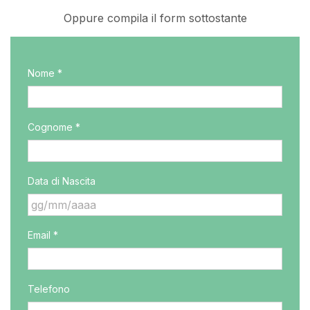
Oppure compila il form sottostante
Nome *
Cognome *
Data di Nascita
GG
Email *
slash
MM
slash
AAAA
Telefono