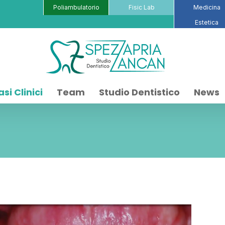
Poliambulatorio
Fisic Lab
Medicina
Estetica
si Clinici
Team
Studio Dentistico
News