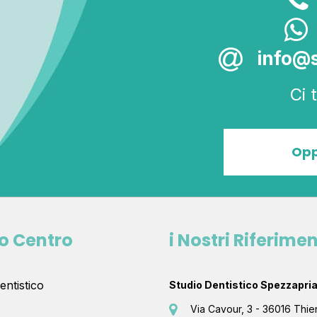
info@s
Ci 
Opp
ro Centro
i Nostri Riferimen
entistico
Studio Dentistico Spezzapr
Via Cavour, 3 - 36016 Thie