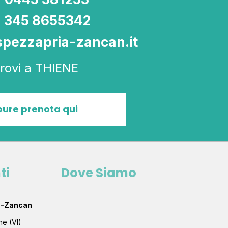
345 8655342
pezzapria-zancan.it
trovi a THIENE
ure prenota qui
ti
Dove Siamo
ia-Zancan
ne (VI)